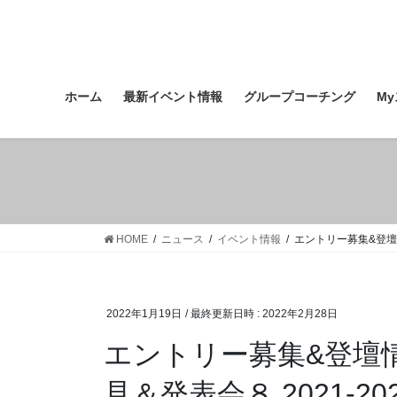
コ
ナ
ン
ビ
テ
ゲ
ン
ー
ツ
シ
ホーム
最新イベント情報
グループコーチング
M
へ
ョ
ス
ン
キ
に
ッ
移
プ
動
HOME
ニュース
イベント情報
エントリー募集&登壇情
2022年1月19日
/ 最終更新日時 :
2022年2月28日
エントリー募集&登壇
見＆発表会８ 2021-20