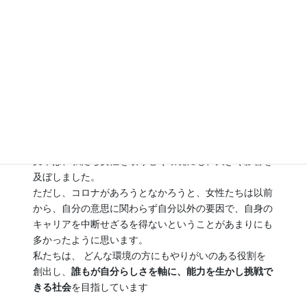
戦できる社会を目指して
学び舎mom株式会社では、女性のライフステージに合
わせたキャリアアップ、雇用創出、起業支援事業を行っ
ています。
会社は愛知県名古屋市にありますが、ともに働く仲間た
ちは、日本全国、さらにいえば世界中に居住していま
す。こんなことは、ひと昔前には考えられなかったこと
ではないでしょうか。
コロナ禍による、半ば強制的なワークライフスタイルの
変革は、私たち女性を取り巻く環境にも、大きく影響を
及ぼしました。
ただし、コロナがあろうとなかろうと、女性たちは以前
から、自分の意思に関わらず自分以外の要因で、自身の
キャリアを中断せざるを得ないということがあまりにも
多かったように思います。
私たちは、 どんな環境の方にもやりがいのある役割を
創出し、
誰もが自分らしさを軸に、能力を生かし挑戦で
きる社会
を目指しています