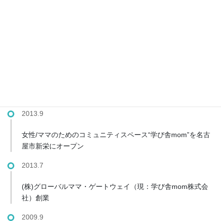
援ネットワーク事務局として展開中
2016.4
J.P.モルガン協賛事業として日本財団と全国６自治体で『ママ
インターン』をスタート。名古屋市にて展開
2016.3
女性起業道場（日本政策金融公庫との共催事業）スタート
2013.9
女性/ママのためのコミュニティスペース“学び舎mom”を名古
屋市新栄にオープン
2013.7
(株)グローバルママ・ゲートウェイ（現：学び舎mom株式会
社）創業
2009.9