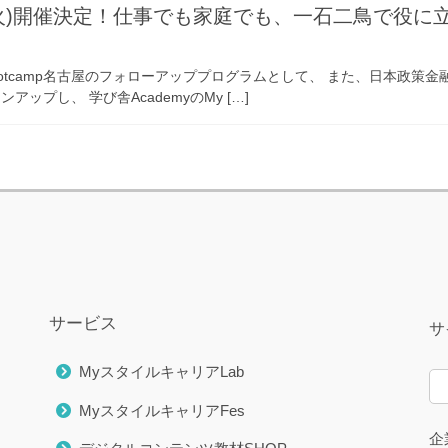
9(火)開催決定！仕事でも家庭でも、一石二鳥で役
I Bootcamp名古屋のフォローアッププログラムとして、 また、日本
ップし、 学び舎AcademyのMy […]
サービス
サ
MyスタイルキャリアLab
MyスタイルキャリアFes
企