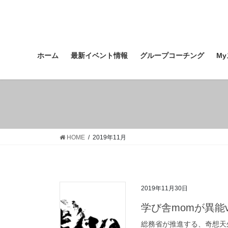
コ
ナ
ン
ビ
テ
ゲ
ン
ー
ツ
シ
ホーム
最新イベント情報
グループコーチング
M
へ
ョ
ス
ン
キ
に
ッ
移
プ
動
HOME
2019年11月
2019年11月30日
学び舎momが異能
総務省が推進する、奇想天外