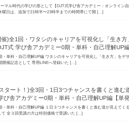
ノーマル時代の学びの形として【OJT式学び舎アカデミー：オンライン自
水曜日は、追加で21時半〜23時半までの時間帯にて開 […]
3開催)全1回・ワタシのキャリアを可視化し「生き
JT式 学び舎アカデミー0期・単科・自己理解U
ミー0期・単科・自己理解UP編 ワタシのキャリアを可視化し「生き方」を
0期開催記念として 専用LINEへ登録いた […]
26スタート！)全3回・1日3つチャンスを書くと進
 学び舎アカデミー0期・単科・自己理解UP編【
ミー0期・単科・自己理解UP編 １日３つチャンスを書くと進む道が見えてくる
して 全３回受講の方は特別価格で受講いた […]