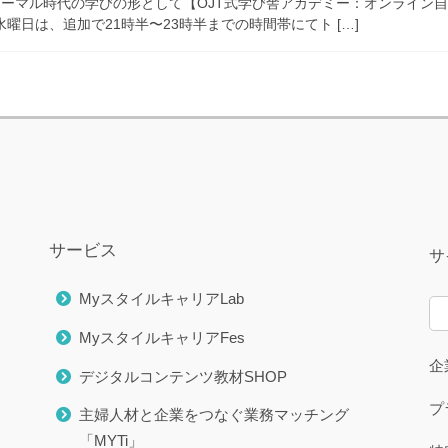
ノーマル時代の学びの形として【OJT式学び舎アカデミー：オンライン自
水曜日は、追加で21時半〜23時半までの時間帯にてト […]
サービス
サ
MyスタイルキャリアLab
MyスタイルキャリアFes
企
デジタルコンテンツ教材SHOP
プ
主婦人材と企業をつなぐ業務マッチング
「MYTi」