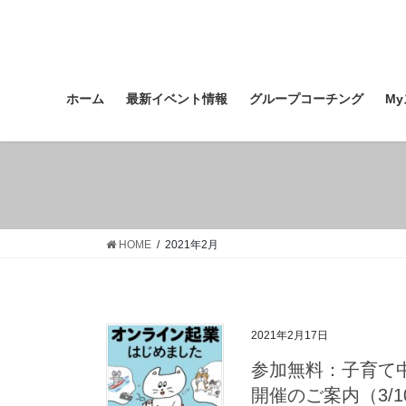
コ
ナ
ン
ビ
テ
ゲ
ン
ー
ツ
シ
ホーム
最新イベント情報
グループコーチング
M
へ
ョ
ス
ン
キ
に
ッ
移
プ
動
HOME
2021年2月
2021年2月17日
参加無料：子育て
開催のご案内（3/