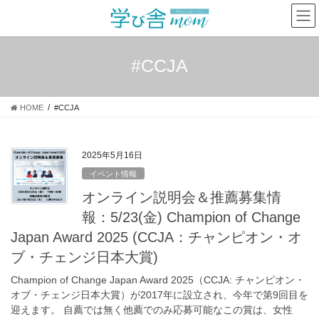
コ
ナ
ン
ビ
テ
ゲ
ン
ー
#CCJA
ツ
シ
へ
ョ
ス
ン
HOME
#CCJA
キ
に
ッ
移
プ
動
2025年5月16日
イベント情報
オンライン説明会＆推薦募集情
報：5/23(金) Champion of Change
Japan Award 2025 (CCJA：チャンピオン・オ
ブ・チェンジ日本大賞)
Champion of Change Japan Award 2025（CCJA: チャンピオン・
オブ・チェンジ日本大賞）が2017年に設立され、今年で第9回目を
迎えます。 自薦では無く他薦でのみ応募可能なこの賞は、女性