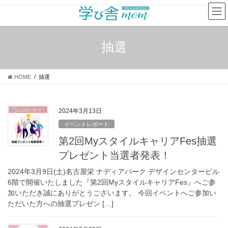
コ
ナ
ン
ビ
テ
ゲ
ン
ー
抽選
ツ
シ
へ
ョ
ス
ン
HOME
抽選
キ
に
ッ
移
プ
動
2024年3月13日
イベントレポート
第2回MyスタイルキャリアFes抽選
プレゼント当選者発表！
2024年3月9日(土)名古屋栄 ナディアパーク デザインセンタービル
6階で開催いたしました『第2回MyスタイルキャリアFes』へご参
加いただき誠にありがとうございます。 今回イベントへご参加い
ただいた方への抽選プレゼン […]