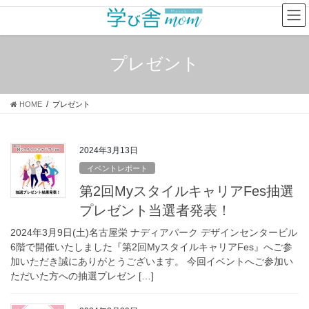
コ
ナ
ン
ビ
テ
ゲ
ン
ー
プレゼント
ツ
シ
へ
ョ
ス
ン
HOME
プレゼント
キ
に
ッ
移
プ
動
2024年3月13日
イベントレポート
第2回MyスタイルキャリアFes抽選
プレゼント当選者発表！
2024年3月9日(土)名古屋栄 ナディアパーク デザインセンタービル
6階で開催いたしました『第2回MyスタイルキャリアFes』へご参
加いただき誠にありがとうございます。 今回イベントへご参加い
ただいた方への抽選プレゼン […]