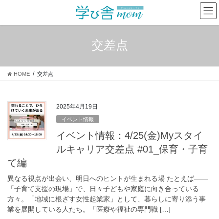
コ
ナ
ン
ビ
テ
ゲ
ン
ー
交差点
ツ
シ
へ
ョ
ス
ン
HOME
交差点
キ
に
ッ
移
プ
動
2025年4月19日
イベント情報
イベント情報：4/25(金)Myスタイ
ルキャリア交差点 #01_保育・子育
て編
異なる視点が出会い、明日へのヒントが生まれる場 たとえば——
「子育て支援の現場」で、日々子どもや家庭に向き合っている
方々。「地域に根ざす女性起業家」として、暮らしに寄り添う事
業を展開している人たち。「医療や福祉の専門職 […]