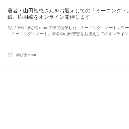
著者・山田智恵さんをお迎えしての「ミーニング・
編、応用編をオンライン開催します！
3月29日に学び舎mom主催で開催した「ミーニング・ノート」ワ
「ミーニング・ノート」著者の山田智恵をお迎えしてのオンライン
著
には、マンスリー振り返 …
続きを読む
者・
山
学び舎mom
田
智
恵
さ
ん
を
お
迎
え
し
て
の